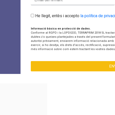
He llegit, entès i accepto
la política de privaci
Informació bàsica en protecció de dades.
Conforme al RGPD i la LOPDGDD, TERRAPRIM 2018 SL tractarà l
dubtes i/o queixes plantejades a través del present formulari 
autoritzi prèviament, enviarem informació relacionada amb 
exercir, si ho desitja, els drets d'accés, rectificació, supre
més informació sobre com estem tractant les vostres dades,
EN