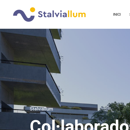
INICI
Stalviallum
Col·laborado