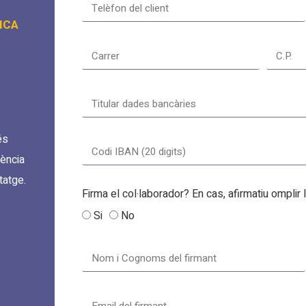
ICA
és
dència
tatge.
Firma el col·laborador? En cas, afirmatiu omplir
Si
No