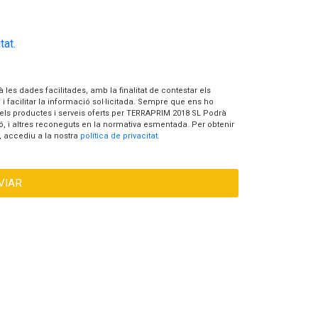
tat.
es dades facilitades, amb la finalitat de contestar els
i facilitar la informació sol·licitada. Sempre que ens ho
els productes i serveis oferts per TERRAPRIM 2018 SL Podrà
ssió, i altres reconeguts en la normativa esmentada. Per obtenir
 accediu a la nostra
política de privacitat.
VIAR