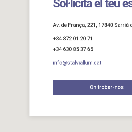
Sol·licita el teu e
Av. de França, 221, 17840 Sarrià 
+34 872 01 20 71
+34 630 85 37 65
info@stalviallum.cat
On trobar-nos