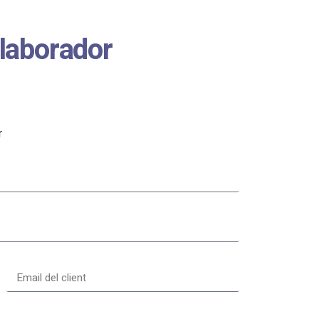
·laborador
r